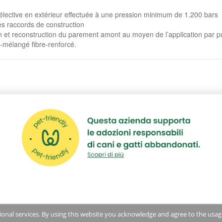
élective en extérieur effectuée à une pression minimum de 1.200 bars
s raccords de construction
n et reconstruction du parement amont au moyen de l’application par pu
-mélangé fibre-renforcé.
© 2019 IMPRESA LUIGI NOTARI spa - PIVA: 08099180153
tional services. By using this website you acknowledge and agree to the usag