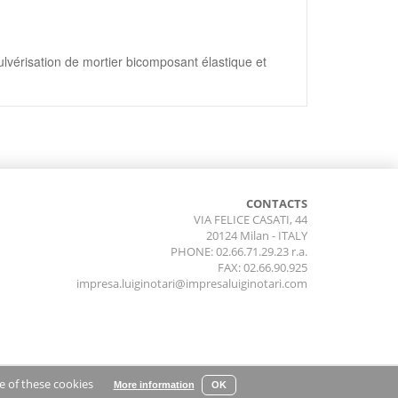
lvérisation de mortier bicomposant élastique et
CONTACTS
VIA FELICE CASATI, 44
20124 Milan - ITALY
PHONE: 02.66.71.29.23 r.a.
FAX: 02.66.90.925
impresa.luiginotari@impresaluiginotari.com
e of these cookies
More information
OK