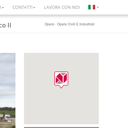
I
CONTATTI
LAVORA CON NOI
o II
Opere
-
Opere Civili E Industriali