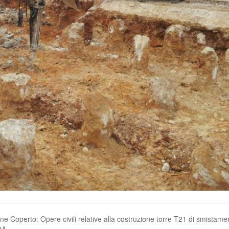
 Coperto: Opere civili relative alla costruzione torre T21 di smistame
8A