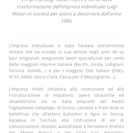
trasformazione dell’impresa individuale Luigi
Notari in società per azioni a decorrere dall’anno
1986.
L’impresa individuale è stata fondata dall’omonimo
titolare che ha iniziato la sua attività negli anni ‘40 su
basi artigianali, eseguendo lavori specializzati per conto
delle maggiori imprese italiane (Recchi, Girola, Lodigiani,
Farsura, Astaldi,…) e per i maggiori Enti italiani (ENEL,
FF.SS, ANAS, Genio Civile, Cassa per il Mezzogiorno,…).
L’impresa infatti collaborò alla costruzione ed alla
ristrutturazione di imponenti opere idrauliche ed
idroelettriche sia in Italia (impianti del medio
Tagliamento-Somplago; di Grosio, Lanzada e Frale-Viola in
Valtellina) che all’estero (Lahodon e Agra in Grecia;
Karakaia in Turchia), alla costruzione di vie di
comunicazione, stradali, autostradali e ferroviarie (traforo
del Monte Bianco e del Gran San Bernardo;