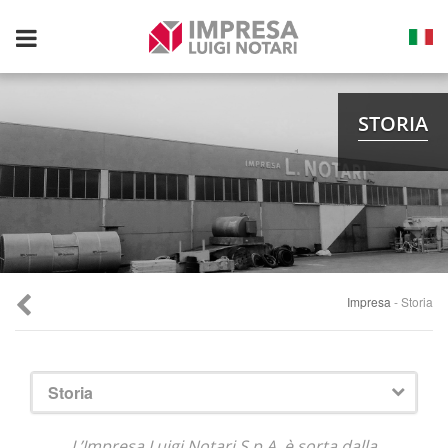
Toggle
navigation
STORIA
Impresa
- Storia
Storia
L’Impresa Luigi Notari S.p.A. è sorta dalla